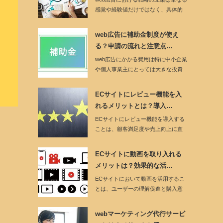
感覚や経験値だけではなく、具体的
なデータ分析…
web広告に補助金制度が使え
る？申請の流れと注意点…
web広告にかかる費用は特に中小企業
や個人事業主にとっては大きな投資
になることが…
ECサイトにレビュー機能を入
れるメリットとは？導入…
ECサイトにレビュー機能を導入する
ことは、顧客満足度や売上向上に直
結する大きなメ…
ECサイトに動画を取り入れる
メリットは？効果的な活…
ECサイトにおいて動画を活用するこ
とは、ユーザーの理解促進と購入意
欲の向上に大き…
webマーケティング代行サービ