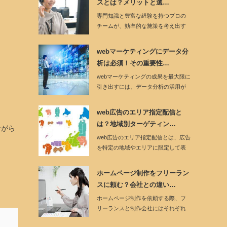
スとは？メリットと選…
専門知識と豊富な経験を持つプロの
チームが、効率的な施策を考え出す
のがwebマーケ…
webマーケティングにデータ分
析は必須！その重要性…
webマーケティングの成果を最大限に
引き出すには、データ分析の活用が
欠かせません…
web広告のエリア指定配信と
は？地域別ターゲティン…
ながら
web広告のエリア指定配信とは、広告
を特定の地域やエリアに限定して表
示させる手法…
ホームページ制作をフリーラン
スに頼む？会社との違い…
ホームページ制作を依頼する際、フ
リーランスと制作会社にはそれぞれ
特徴的な違いがあ…